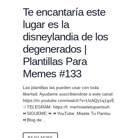
Te encantaría este
lugar es la
disneylandia de los
degenerados |
Plantillas Para
Memes #133
Las plantillas las pueden usar con toda
libertad. Ayudame suscribiendote a este canal:
https://m.youtube.com/watch?v=UzAQy1q1gvE
☆TELEGRAM: https://t. me/misetetupantsuh
⏩SIGUEME:⏪ ⏩YouTube: Misete Tu Pantsu
⏩Blog de...
READ MORE