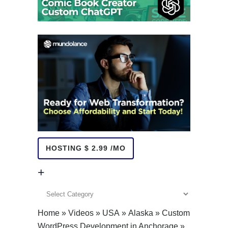
HOSTING $ 2.99 /MO
+
+
Home
»
Videos
»
USA
»
Alaska
»
Custom
WordPress Development in Anchorage
»