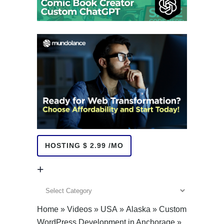
HOSTING $ 2.99 /MO
+
+
Home
»
Videos
»
USA
»
Alaska
»
Custom
WordPress Development in Anchorage
»