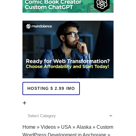
HOSTING $ 2.99 /MO
+
+
Home
»
Videos
»
USA
»
Alaska
»
Custom
WordPress Development in Anchorage
»