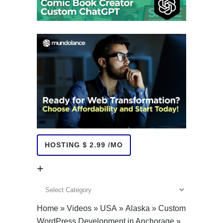
HOSTING $ 2.99 /MO
+
+
Home
»
Videos
»
USA
»
Alaska
»
Custom
WordPress Development in Anchorage
»