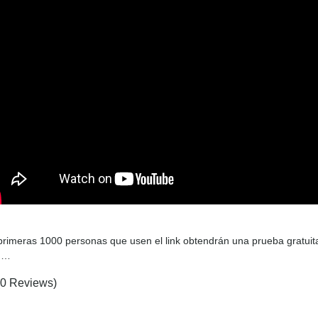
primeras 1000 personas que usen el link obtendrán una prueba gratuita
 …
(0 Reviews)