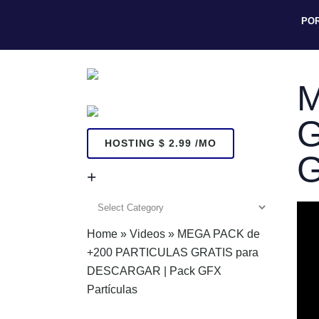
PO
M
G
HOSTING $ 2.99 /MO
G
+
+
Home
»
Videos
»
MEGA PACK de
+200 PARTICULAS GRATIS para
DESCARGAR | Pack GFX
Partículas