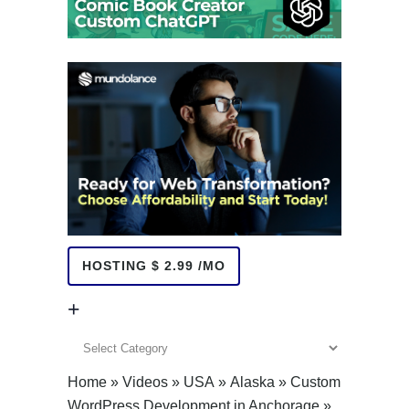
HOSTING $ 2.99 /MO
+
+
Home
»
Videos
»
USA
»
Alaska
»
Custom
WordPress Development in Anchorage
»