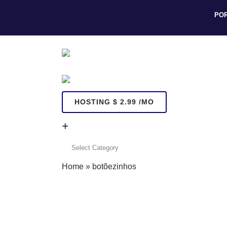
PO
HOSTING $ 2.99 /MO
+
+
Home
»
botõezinhos