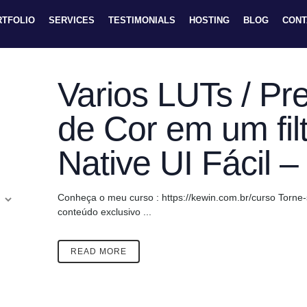
RTFOLIO
SERVICES
TESTIMONIALS
HOSTING
BLOG
CONT
Varios LUTs / Pres
de Cor em um filt
Native UI Fácil –
Conheça o meu curso : https://kewin.com.br/curso Torn
conteúdo exclusivo ...
READ MORE