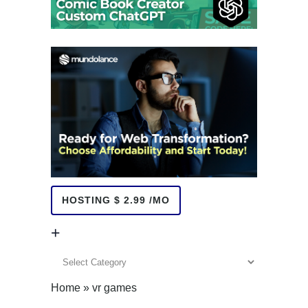
HOSTING $ 2.99 /MO
+
+
Home
»
vr games