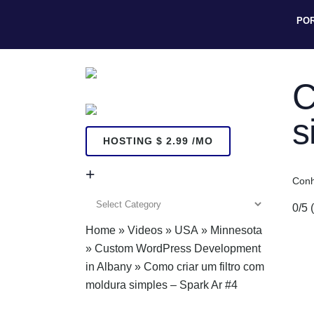
PO
C
s
HOSTING $ 2.99 /MO
+
Conh
+
0/5
Home
»
Videos
»
USA
»
Minnesota
»
Custom WordPress Development
in Albany
»
Como criar um filtro com
moldura simples – Spark Ar #4