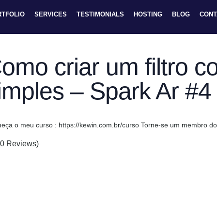
RTFOLIO
SERVICES
TESTIMONIALS
HOSTING
BLOG
CONT
omo criar um filtro 
imples – Spark Ar #4
eça o meu curso : https://kewin.com.br/curso Torne-se um membro do
(0 Reviews)