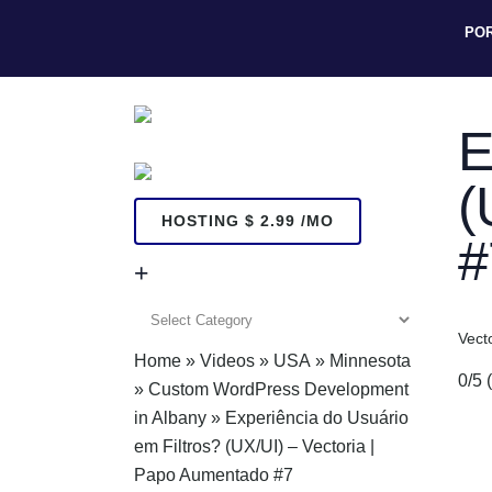
PO
E
(
HOSTING $ 2.99 /MO
#
+
+
Vect
Home
»
Videos
»
USA
»
Minnesota
0/5
»
Custom WordPress Development
in Albany
»
Experiência do Usuário
em Filtros? (UX/UI) – Vectoria |
Papo Aumentado #7