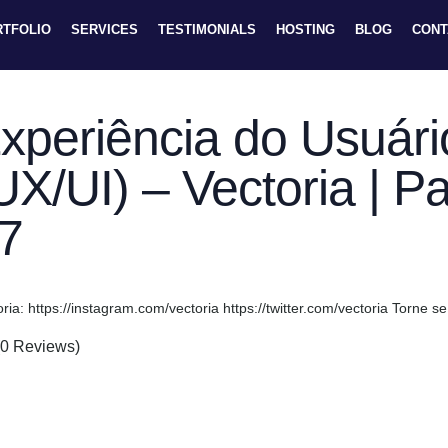
RTFOLIO
SERVICES
TESTIMONIALS
HOSTING
BLOG
CONT
xperiência do Usuári
UX/UI) – Vectoria | 
7
oria: https://instagram.com/vectoria https://twitter.com/vectoria Torne
(0 Reviews)