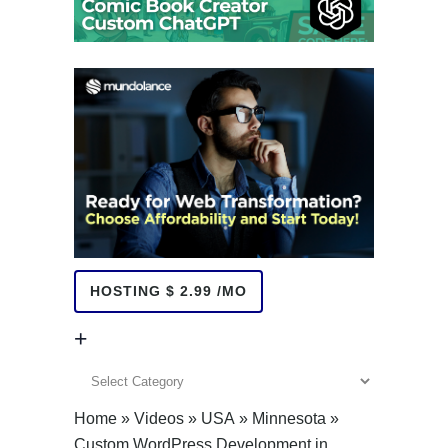
HOSTING $ 2.99 /MO
+
+
Home
»
Videos
»
USA
»
Minnesota
»
Custom WordPress Development in