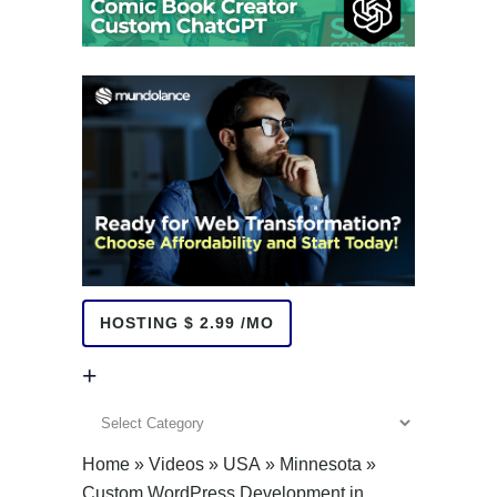
HOSTING $ 2.99 /MO
+
+
Home
»
Videos
»
USA
»
Minnesota
»
Custom WordPress Development in