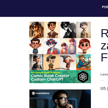
PO
R
z
F
Lens
…
0/5