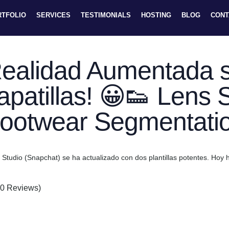
RTFOLIO
SERVICES
TESTIMONIALS
HOSTING
BLOG
CONT
ealidad Aumentada s
apatillas! 😀👟 Lens S
ootwear Segmentati
 Studio (Snapchat) se ha actualizado con dos plantillas potentes. Ho
(0 Reviews)