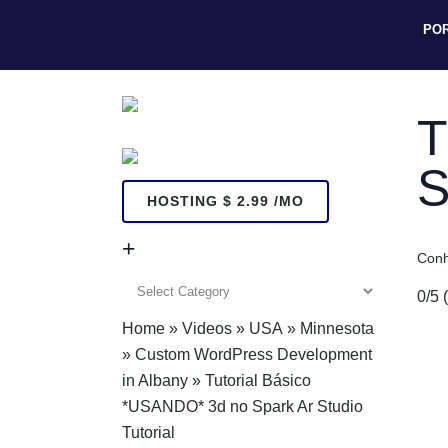
PO
T
S
HOSTING $ 2.99 /MO
+
Conh
+
0/5
Home
»
Videos
»
USA
»
Minnesota
»
Custom WordPress Development
in Albany
»
Tutorial Básico
*USANDO* 3d no Spark Ar Studio
Tutorial