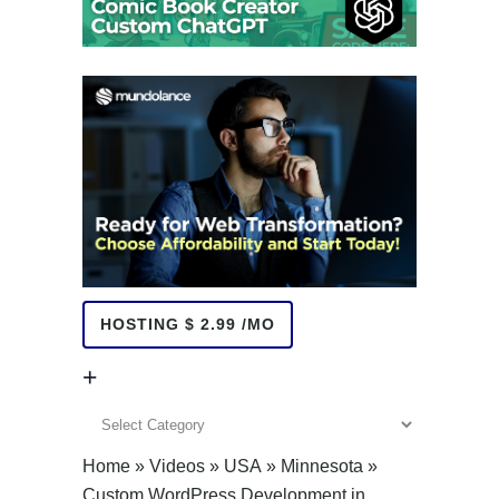
HOSTING $ 2.99 /MO
+
+
Home
»
Videos
»
USA
»
Minnesota
»
Custom WordPress Development in